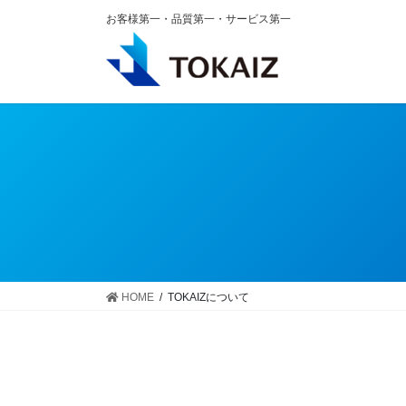
コ
ナ
お客様第一・品質第一・サービス第一
ン
ビ
テ
ゲ
ン
ー
ツ
シ
へ
ョ
ス
ン
キ
に
ッ
移
プ
動
HOME
TOKAIZについて