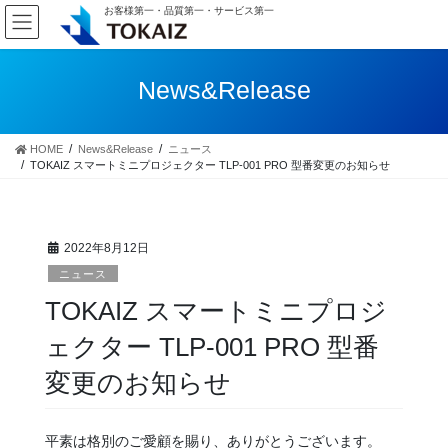
コ
ナ
お客様第一・品質第一・サービス第一
ン
ビ
テ
ゲ
ン
ー
News&Release
ツ
シ
へ
ョ
ス
ン
HOME
News&Release
ニュース
キ
に
TOKAIZ スマートミニプロジェクター TLP-001 PRO 型番変更のお知らせ
ッ
移
プ
動
2022年8月12日
ニュース
TOKAIZ スマートミニプロジ
ェクター TLP-001 PRO 型番
変更のお知らせ
平素は格別のご愛顧を賜り、ありがとうございます。