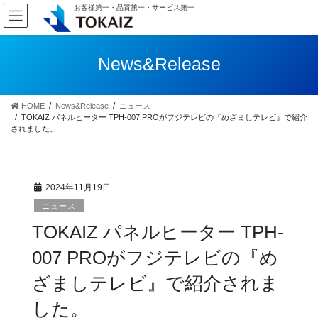
コ
ナ
お客様第一・品質第一・サービス第一
ン
ビ
テ
ゲ
ン
ー
News&Release
ツ
シ
へ
ョ
ス
ン
HOME
News&Release
ニュース
キ
に
TOKAIZ パネルヒーター TPH-007 PROがフジテレビの『めざましテレビ』で紹介
ッ
移
されました。
プ
動
2024年11月19日
ニュース
TOKAIZ パネルヒーター TPH-
007 PROがフジテレビの『め
ざましテレビ』で紹介されま
した。