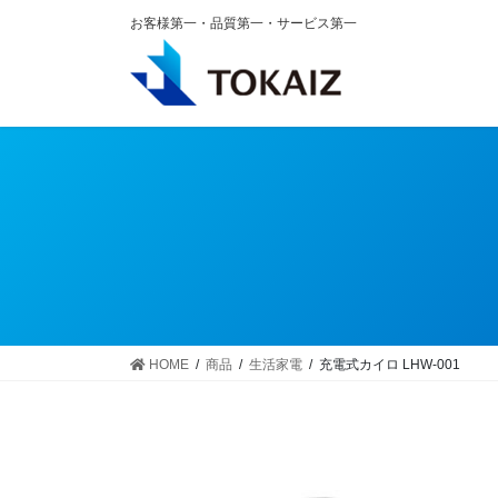
コ
ナ
お客様第一・品質第一・サービス第一
ン
ビ
テ
ゲ
ン
ー
ツ
シ
へ
ョ
ス
ン
キ
に
ッ
移
プ
動
HOME
商品
生活家電
充電式カイロ LHW-001