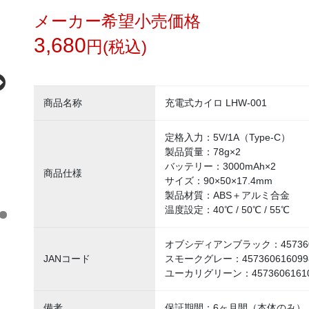
メーカー希望小売価格
3,680
円(税込)
商品名称
充電式カイロ LHW-001
定格入力：5V/1A（Type-C）
製品質量：78g×2
バッテリー：3000mAh×2
商品仕様
サイズ：90×50×17.4mm
製品材質：ABS＋アルミ合金
温度設定：40℃ / 50℃ / 55℃
5
オブシディアンブラック：4573606
JANコード
スモークグレー：457360616099
ユーカリグリーン：4573606161
備考
保証期間：6ヶ月間（本体のみ）