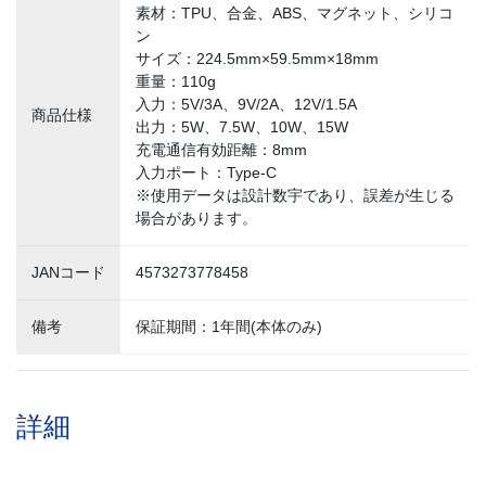
素材：TPU、合金、ABS、マグネット、シリコ
ン
サイズ：224.5mm×59.5mm×18mm
重量：110g
入力：5V/3A、9V/2A、12V/1.5A
商品仕様
出力：5W、7.5W、10W、15W
充電通信有効距離：8mm
入力ポート：Type-C
※使用データは設計数宇であり、誤差が生じる
場合があります。
JANコード
4573273778458
備考
保証期間：1年間(本体のみ)
詳細