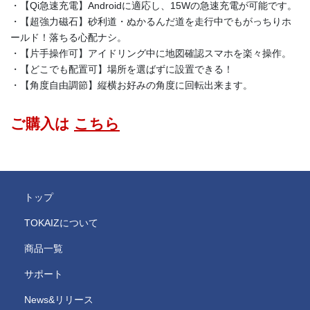
・【Qi急速充電】Androidに適応し、15Wの急速充電が可能です。
・【超強力磁石】砂利道・ぬかるんだ道を走行中でもがっちりホ
ールド！落ちる心配ナシ。
・【片手操作可】アイドリング中に地図確認スマホを楽々操作。
・【どこでも配置可】場所を選ばずに設置できる！
・【角度自由調節】縦横お好みの角度に回転出来ます。
ご購入は
こちら
トップ
TOKAIZについて
商品一覧
サポート
News&リリース