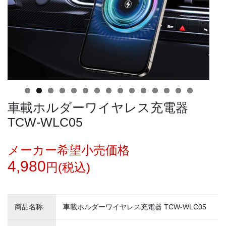
車載ホルダーワイヤレス充電器
0
1
2
3
4
5
TCW-WLC05
メーカー希望小売価格
4,980
円(税込)
商品名称
車載ホルダーワイヤレス充電器 TCW-WLC05