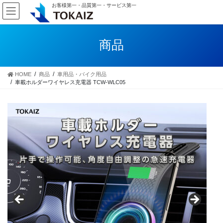
コ
ナ
お客様第一・品質第一・サービス第一
ン
ビ
テ
ゲ
ン
ー
商品
ツ
シ
へ
ョ
ス
ン
HOME
商品
車用品・バイク用品
キ
に
車載ホルダーワイヤレス充電器 TCW-WLC05
ッ
移
プ
動