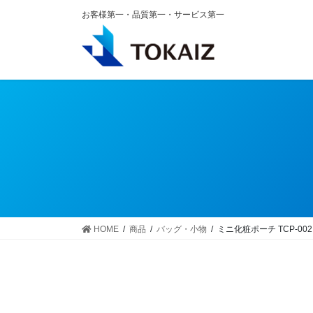
コ
ナ
お客様第一・品質第一・サービス第一
ン
ビ
テ
ゲ
ン
ー
ツ
シ
へ
ョ
ス
ン
キ
に
ッ
移
プ
動
HOME
商品
バッグ・小物
ミニ化粧ポーチ TCP-002