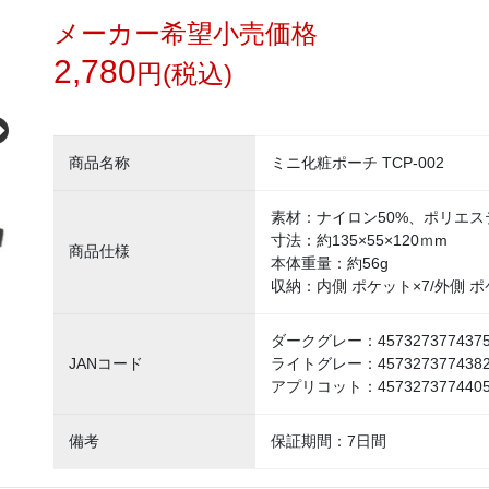
メーカー希望小売価格
2,780
円(税込)
商品名称
ミニ化粧ポーチ TCP-002
素材：ナイロン50%、ポリエス
寸法：約135×55×120ｍm
商品仕様
本体重量：約56g
収納：内側 ポケット×7/外側 ポ
ダークグレー：457327377437
JANコード
ライトグレー：457327377438
アプリコット：457327377440
備考
保証期間：7日間