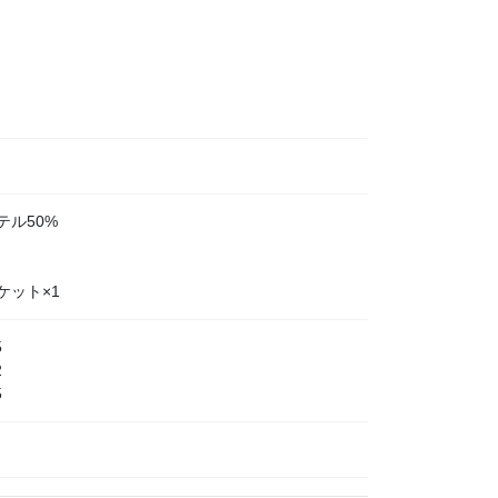
テル50%
ケット×1
5
2
5