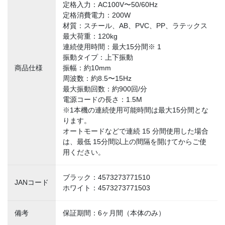
定格入力：AC100V〜50/60Hz
定格消費電力：200W
材質：スチール、AB、PVC、PP、ラテックス
最大荷重：120kg
連続使用時間：最大15分間※ 1
振動タイプ：上下振動
商品仕様
振幅：約10mm
周波数：約8.5〜15Hz
最大振動回数：約900回/分
電源コードの長さ：1.5M
※1本機の連続使用可能時間は最大15分間とな
ります。
オートモードなどで連続 15 分間使用した場合
は、最低 15分間以上の間隔を開けてからご使
用ください。
ブラック：4573273771510
JANコード
ホワイト：4573273771503
備考
保証期間：6ヶ月間（本体のみ）