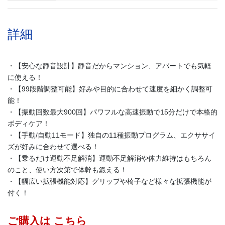
詳細
・【安心な静音設計】静音だからマンション、アパートでも気軽
に使える！
・【99段階調整可能】好みや目的に合わせて速度を細かく調整可
能！
・【振動回数最大900回】パワフルな高速振動で15分だけで本格的
ボディケア！
・【手動/自動11モード】独自の11種振動プログラム、エクササイ
ズが好みに合わせて選べる！
・【乗るだけ運動不足解消】運動不足解消や体力維持はもちろん
のこと、使い方次第で体幹も鍛える！
・【幅広い拡張機能対応】グリップや椅子など様々な拡張機能が
付く！
ご購入は
こちら