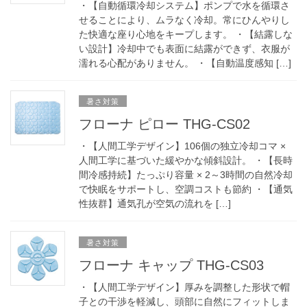
・【自動循環冷却システム】ポンプで水を循環さ
せることにより、ムラなく冷却。常にひんやりし
た快適な座り心地をキープします。 ・【結露しな
い設計】冷却中でも表面に結露ができず、衣服が
濡れる心配がありません。 ・【自動温度感知 […]
暑さ対策
フローナ ピロー THG-CS02
・【人間工学デザイン】106個の独立冷却コマ ×
人間工学に基づいた緩やかな傾斜設計。 ・【長時
間冷感持続】たっぷり容量 × 2～3時間の自然冷却
で快眠をサポートし、空調コストも節約 ・【通気
性抜群】通気孔が空気の流れを […]
暑さ対策
フローナ キャップ THG-CS03
・【人間工学デザイン】厚みを調整した形状で帽
子との干渉を軽減し、頭部に自然にフィットしま