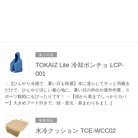
002s
・【注目のトレンドカラー】トレンドカラーに着想を得て、真夏
の暑さに寄り添う涼しさとやさしさを、5色に込めました。 ・【液
晶ディスプレイ搭載】バッテリー残量がひと目でわかるデジタル
表示。充電タイミングもすぐに把握できます。 […]
暑さ対策
TOKAIZ Lite 冷却ポンチョ LCP-
001
・【ひんやり冷感で、暑い日も快適】水に濡らしてサッと羽織る
だけで、ひんやり涼しい着心地に。暑い日の外出や屋外作業、ス
ポーツ観戦にもぴったりです！ ・【頭から肩までしっかりカバ
ー】大きめフード付きで、頭・首元・肩まわりをま […]
事務用品
水冷クッション TCE-WCC02