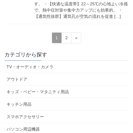
す。 ・【快適な温度帯】22～25℃の心地よい冷感
で、熱中症対策や集中力アップにも効果的。 ・
【通気性抜群】通気孔が空気の流れを促進 […]
投
固
固
1
2
»
稿
定
定
ペ
ペ
ナ
カテゴリから探す
ー
ー
ビ
ジ
ジ
TV・オーディオ・カメラ
ゲ
ー
アウトドア
シ
キッズ・ベビー・マタニティ用品
ョ
ン
キッチン用品
スマホアクセサリー
パソコン周辺機器