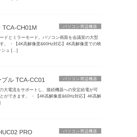
パソコン周辺機器
 TCA-CH01M
ードとミラーモード。パソコン画面を会議室の大型
。 ・【4K高解像度&60Hz対応】4K高解像度での映
ュ […]
パソコン周辺機器
ケーブル TCA-CC01
/5Aの大電流をサポートし、接続機器への安定給電が可
ができます。 ・【4K高解像度&60Hz対応】4K高解
]
パソコン周辺機器
UC02 PRO