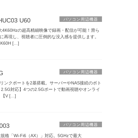
パソコン周辺機器
C03 U60
大4K60Hzの超高精細映像で録画・配信が可能！滑ら
に再現し、視聴者に圧倒的な没入感を提供します。
0H […]
パソコン周辺機器
G
ップリンクポートを2基搭載。サーバーやNAS接続のボト
.5G対応】4つの2.5Gポートで動画視聴やオンライ
V […]
パソコン周辺機器
003
規格「Wi-Fi6（AX）」対応。5GHzで最大