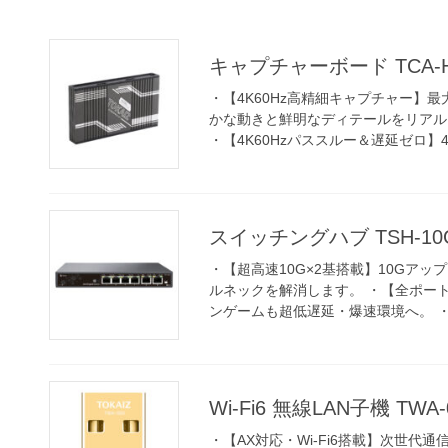
キャプチャーボード TCA-HU
・【4K60Hz高精細キャプチャー】最
かな動きと鮮明なディテールをリアル
・【4K60Hzパススルー＆遅延ゼロ】4K6
スイッチングハブ TSH-10
・【超高速10G×2基搭載】10Gア
ルネックを解消します。 ・【全ポート2
ンゲームも超低遅延・爆速環境へ。 ・【
Wi-Fi6 無線LAN子機 TWA-
・【AX対応・Wi-Fi6搭載】次世代通信