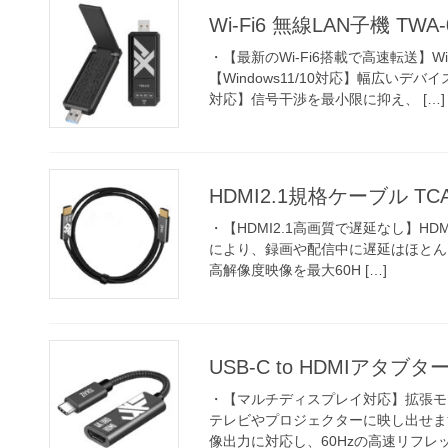
Wi-Fi6 無線LAN子機 TWA-
・【最新のWi-Fi6搭載で高速転送】W
【Windows11/10対応】幅広いデバ
対応】信号干渉を最小限に抑え、 […]
HDMI2.1規格ケーブル TCA
・【HDMI2.1高画質で遅延なし】HD
により、録画や配信中に遅延はほとんど
高解像度映像を最大60H […]
USB-C to HDMIアタブター
・【マルチディスプレイ対応】拡張モ
テレビやプロジェクターに映し出せます
像出力に対応し、60Hzの高速リフレッシ