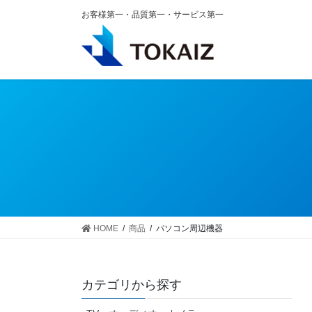
コ
ナ
お客様第一・品質第一・サービス第一
ン
ビ
テ
ゲ
ン
ー
ツ
シ
へ
ョ
ス
ン
キ
に
ッ
移
プ
動
HOME
商品
パソコン周辺機器
カテゴリから探す