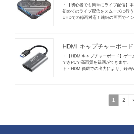
・【初心者でも簡単にライブ配信】本製品
初めてのライブ配信をスムーズに行うこ
UHDでの録画対応！繊細の画面でインパ
HDMI キャプチャーボード T
・【HDMIキャプチャーボード】ゲ
できPCで高画質を録画ができます。 ・
ト・HDMI循環での出力により、録画や
投
固
固
1
2
稿
定
定
ペ
ペ
ナ
ー
ー
ビ
ジ
ジ