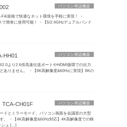
パソコン周辺機器
002
i-Fi6規格で快適なネット環境を手軽に実現！ ・
イスで簡単に使用可能！ ・【5/2.4GHzデュアルバンド
パソコン周辺機器
-HH01
MI2.0より2.6倍高速伝送ポートやHDMI循環での出力
ありません。 ・【8K高解像度&60Hzに実現】8Kの
パソコン周辺機器
 TCA-CH01F
ードとミラーモード。パソコン画面を会議室の大型
。 ・【4K高解像度&60Hz対応】4K高解像度での映
ュ […]