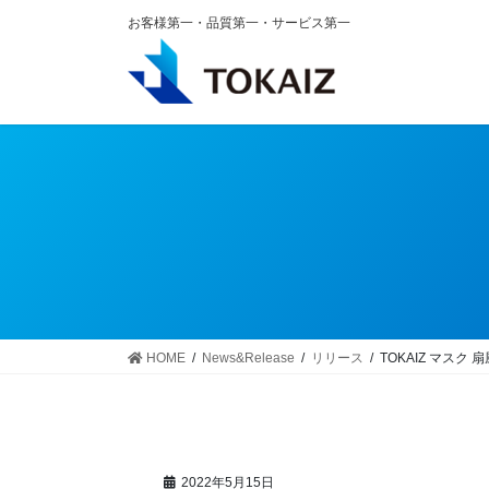
コ
ナ
お客様第一・品質第一・サービス第一
ン
ビ
テ
ゲ
ン
ー
ツ
シ
へ
ョ
ス
ン
キ
に
ッ
移
プ
動
HOME
News&Release
リリース
TOKAIZ マスク 扇
2022年5月15日