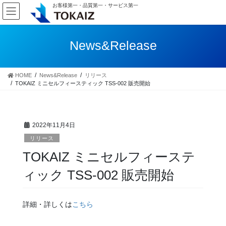
コ
ナ
お客様第一・品質第一・サービス第一
ン
ビ
テ
ゲ
ン
ー
News&Release
ツ
シ
へ
ョ
ス
ン
HOME
News&Release
リリース
キ
に
TOKAIZ ミニセルフィースティック TSS-002 販売開始
ッ
移
プ
動
2022年11月4日
リリース
TOKAIZ ミニセルフィーステ
ィック TSS-002 販売開始
詳細・詳しくは
こちら