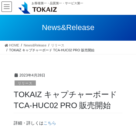
コ
ナ
お客様第一・品質第一・サービス第一
ン
ビ
テ
ゲ
ン
ー
News&Release
ツ
シ
へ
ョ
ス
ン
HOME
News&Release
リリース
キ
に
TOKAIZ キャプチャーボード TCA-HUC02 PRO 販売開始
ッ
移
プ
動
2023年4月28日
リリース
TOKAIZ キャプチャーボード
TCA-HUC02 PRO 販売開始
詳細・詳しくは
こちら