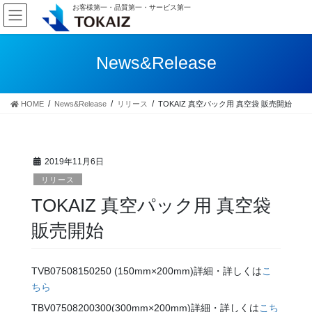
コ
ナ
お客様第一・品質第一・サービス第一
ン
ビ
テ
ゲ
ン
ー
News&Release
ツ
シ
へ
ョ
ス
ン
HOME
News&Release
リリース
TOKAIZ 真空パック用 真空袋 販売開始
キ
に
ッ
移
プ
動
2019年11月6日
リリース
TOKAIZ 真空パック用 真空袋
販売開始
TVB07508150250 (150mm×200mm)詳細・詳しくは
こ
ちら
TBV07508200300(300mm×200mm)詳細・詳しくは
こち