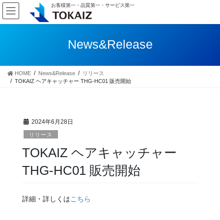
コ
ナ
お客様第一・品質第一・サービス第一
ン
ビ
テ
ゲ
ン
ー
News&Release
ツ
シ
へ
ョ
ス
ン
HOME
News&Release
リリース
キ
に
TOKAIZ ヘアキャッチャー THG-HC01 販売開始
ッ
移
プ
動
2024年6月28日
リリース
TOKAIZ ヘアキャッチャー
THG-HC01 販売開始
詳細・詳しくは
こちら