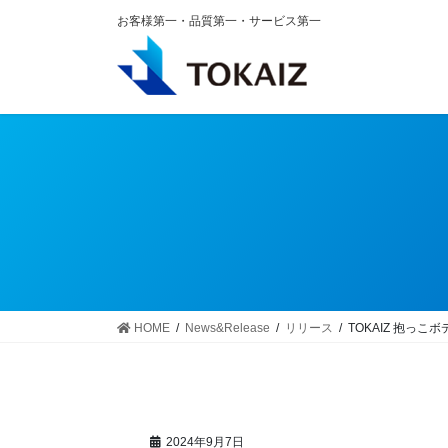
コ
ナ
お客様第一・品質第一・サービス第一
ン
ビ
テ
ゲ
ン
ー
ツ
シ
へ
ョ
ス
ン
キ
に
ッ
移
プ
動
HOME
News&Release
リリース
TOKAIZ 抱っこボ
2024年9月7日