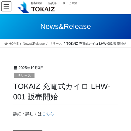
コ
ナ
お客様第一・品質第一・サービス第一
ン
ビ
テ
ゲ
ン
ー
News&Release
ツ
シ
へ
ョ
ス
ン
HOME
News&Release
リリース
TOKAIZ 充電式カイロ LHW-001 販売開始
キ
に
ッ
移
プ
動
2025年10月3日
リリース
TOKAIZ 充電式カイロ LHW-
001 販売開始
詳細・詳しくは
こちら